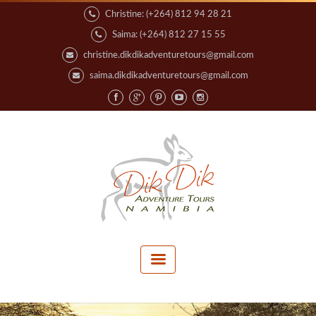
Christine: (+264) 812 94 28 21
Saima: (+264) 812 27 15 55
christine.dikdikadventuretours@gmail.com
saima.dikdikadventuretours@gmail.com