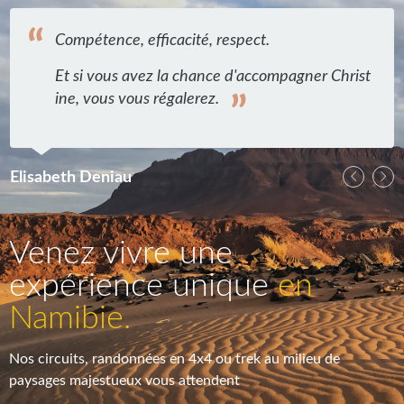
é, respect.
ance d'accompagner Christ
ez.
A
Venez vivre une
expérience unique
en
Namibie.
Nos circuits, randonnées en 4x4 ou trek au milieu de
paysages majestueux vous attendent
CONTACTEZ-NOUS