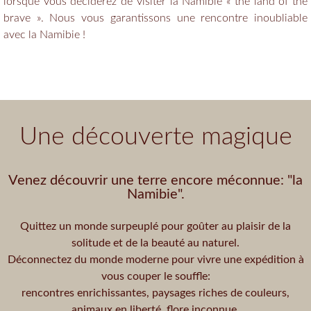
lorsque vous déciderez de visiter la Namibie « the land of the
brave ». Nous vous garantissons une rencontre inoubliable
avec la Namibie !
Une découverte magique
Venez découvrir une terre encore méconnue: "la
Namibie".
Quittez un monde surpeuplé pour goûter au plaisir de la
solitude et de la beauté au naturel.
Déconnectez du monde moderne pour vivre une expédition à
vous couper le souffle:
rencontres enrichissantes, paysages riches de couleurs,
animaux en liberté, flore inconnue.